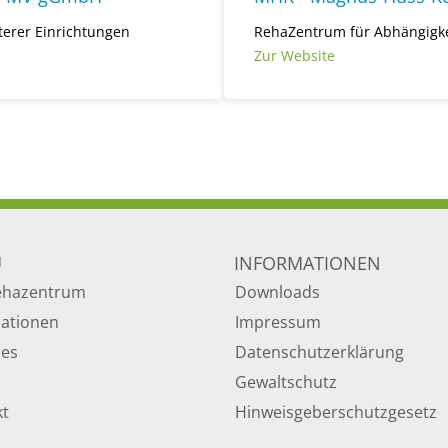
terer Einrichtungen
RehaZentrum für Abhängigke
Zur Website
Ü
INFORMATIONEN
ehazentrum
Downloads
mationen
Impressum
les
Datenschutzerklärung
Gewaltschutz
kt
Hinweisgeberschutzgesetz