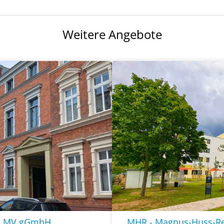
Weitere Angebote
fe MV gGmbH
MHR - Magnus-Huss-Re